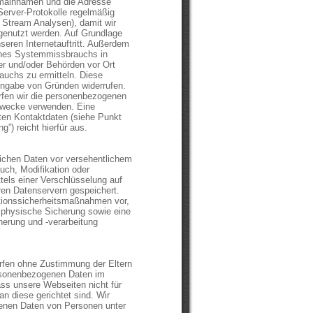
mainnamen und die Adresse
 Server-Protokolle regelmäßig
 Stream Analysen), damit wir
genutzt werden. Auf Grundlage
seren Internetauftritt. Außerdem
eines Systemmissbrauchs in
er und/oder Behörden vor Ort
uchs zu ermitteln. Diese
Angabe von Gründen widerrufen.
dürfen wir die personenbezogenen
Zwecke verwenden. Eine
nten Kontaktdaten (siehe Punkt
”) reicht hierfür aus.
ichen Daten vor versehentlichem
uch, Modifikation oder
els einer Verschlüsselung auf
ren Datenservern gespeichert.
ationssicherheitsmaßnahmen vor,
 physische Sicherung sowie eine
herung und -verarbeitung
ürfen ohne Zustimmung der Eltern
ersonenbezogenen Daten im
dass unsere Webseiten nicht für
n diese gerichtet sind. Wir
genen Daten von Personen unter