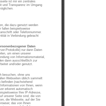
eite ist mir ein zentrales
eit und Transparenz im Umgang
möglichen.
n, die dazu genutzt werden
r fallen beispielsweise
tanschrift oder Telefonnummer.
entität in Verbindung gebracht
ersonenbezogener Daten
er-Protokolle) nur dann Daten
eilen, um einen unserer
endung von Informationsmaterial,
den dann ausschließlich zur
beitet und/oder genutzt.
ch besuchen, ohne uns
 allen Webseiten üblich sammelt
n befinden (nachstehend
 Informationen von Ihnen, wenn
ver erkennt automatisch
ispielsweise Ihre IP-Adresse,
f unserer Seite sind, die von
en, die Webseite, auf der Sie
rowser, das von Ihnen