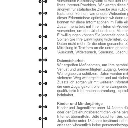
verwendete Betriebssystem sowie den Do
Ihres Internet-Providers. Wir werten diese
anonym für statistische Zwecke aus (Click
feststellen können, wie unsere Webseiten 
dieser Erkenntnisse optimieren wir dann un
können wir diese Informationen im Falle 
Zusammenarbeit mit Ihrem Internet-Provid
verwenden, um den Urheber dieses Missbra
Einwilligungen können Sie jederzeit ohne 
Sollten Sie Ihre Einwilligung widerrufen, 
Daten nicht mehr für die oben genannten 
Mitteilung in Textform an die unten genan
“Auskunft, Widerspruch, Sperrung, Löschung
Datensicherheit
Wir ergreifen Maßnahmen, um Ihre persönl
Verlust und unberechtigtem Zugang, Gebra
Weitergabe zu schützen. Daten werden mitt
sicherem Weg weitergeleitet und auf siche
Zusätzlich sorgen wir mit weiteren Inform
die eine Zugangskontrolle, eine zwingende
qualifizierte Informationssammlung, -speic
beinhaltet.
Kinder und Minderjährige
Kinder und Jugendliche unter 14 Jahren d
oder der Erziehungsberechtigten keine p
Internet übermitteln. Bitte beachten Sie, 
Jugendliche unter 18 Jahre bestimmt oder a
erfassen wissentlich keine personenbezo