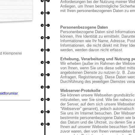
Anforderungen bei der Nutzung meiner Webs
Anliegen, um Ihnen bestmögliche Sicherh
mit Ihren personenbezogenen Daten zu er
Personenbezogene Daten
Personenbezogene Daten sind Informatione
können, Ihre Identität zu ermitteln. Darunte
Informationen wie Ihr Name, Adresse, Pos
Informationen, die nicht direkt mit Ihrer Id
werden, werden davon nicht erfasst.
d Klempnerei
Erhebung, Verarbeitung und Nutzung p
Wir erheben (außer im Rahmen der Webserv
von Ihnen, wenn Sie uns diese selbst mitt
angebotenen Dienste zu nutzen (z. B. Zus
Anfragen, Registrierung). Diese Daten wer
Durchführung des jeweiligen Dienstes verar
Webserver-Protokolle
aktforumlar
.
Sie können unsere Webseiten grundsätzli
mitzuteilen, wer Sie sind. Wie bei nahezu
der Server, auf dem sich unsere Webseite
“Webserver” genannt), jedoch automatisch
Sie uns im Internet besuchen. Der Webser
bestimmte personenbezogene Daten wie be
das Datum und die Uhrzeit, zu denen Sie au
Ihnen auf unserer Webseite besuchten Seit
zuvor waren, den von Ihnen verwendeten B